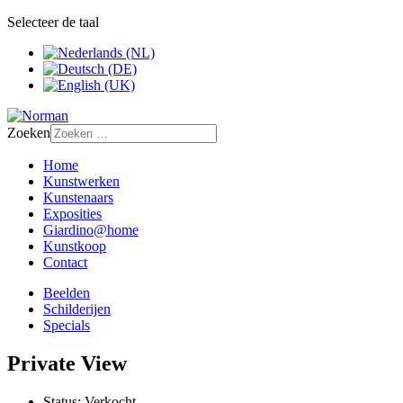
Selecteer de taal
Zoeken
Home
Kunstwerken
Kunstenaars
Exposities
Giardino@home
Kunstkoop
Contact
Beelden
Schilderijen
Specials
Private View
Status:
Verkocht