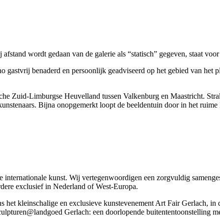
afstand wordt gedaan van de galerie als “statisch” gegeven, staat voor 
o gastvrij benaderd en persoonlijk geadviseerd op het gebied van het p
lische Zuid-Limburgse Heuvelland tussen Valkenburg en Maastricht. Str
unstenaars. Bijna onopgemerkt loopt de beeldentuin door in het ruime l
e internationale kunst. Wij vertegenwoordigen een zorgvuldig samenge
dere exclusief in Nederland of West-Europa.
ens het kleinschalige en exclusieve kunstevenement Art Fair Gerlach, i
Sculpturen@landgoed Gerlach: een doorlopende buitententoonstelling m